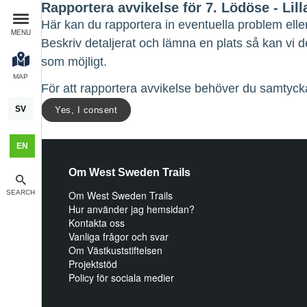
Rapportera avvikelse för 7. Lödöse - Lill
Här kan du rapportera in eventuella problem elle
MENU
Beskriv detaljerat och lämna en plats så kan vi 
som möjligt.
MAP
För att rapportera avvikelse behöver du samtycka
SV
Yes, I consent
EN
Om West Sweden Trails
SEARCH
Om West Sweden Trails
Hur använder jag hemsidan?
Kontakta oss
Vanliga frågor och svar
Om Västkuststiftelsen
Projektstöd
Policy för sociala medier